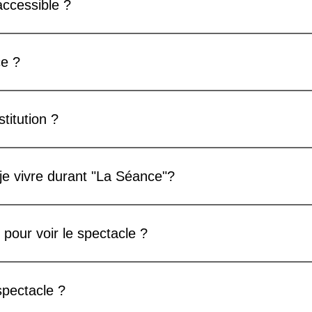
accessible ?
Séance" n'est pas accessible aux fauteuils roulants. Il y a que
ce ?
ne reconstitution d'une séance du 19e siècle. Les séances de l
médium. Certains médiums utilisaient leur propre guide ou encore
titution ?
adre de notre reconstitution, nous demandons aux 12 personnes 
bjets pourraient servir lors de "La Séance".
ne reconstitution. Ce qui veut dire que nous allons recréer une 
itutions d'un fait historique, d'une bataille ou d'un fait divers q
je vivre durant "La Séance"?
 allons garder le plus possible l'authenticité d'une séance de sp
vivre est une reconstitution et non la réalité.
cipants vont vivre une expérience immersive. Dès le moment où il
s en lien avec la reconstitution de "La séance". Les visiteurs ser
pour voir le spectacle ?
 aux expériences présentées par Pierre Hamon, les visiteurs viv
tion de l'esprit, sans hypnose Analyse de gestes Effets de psy
 séance sont sensibles. Il est préférable que les personnes prése
"La Séance" comme-t-elle où il y aura peut-être manifestation ou
spectacle ?