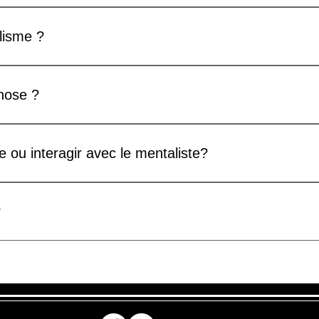
 90 minutes.
lisme ?
er l'illusion du paranormal.
pnose ?
e.
ne ou interagir avec le mentaliste?
s une petite salle de 36 personnes et tout se passe autour de la 
ens autour de la table seront interpellés.
?
e et non un médium. Il pratique le mentalisme et la magie depui
bec depuis 2011 et il a co-organisé également le 28ème Champ
s de 2000 magiciens y ont participé en provenance de 57 pays 
s de spectacles depuis 2008 et il a travaillé plus de 4 ans à pré