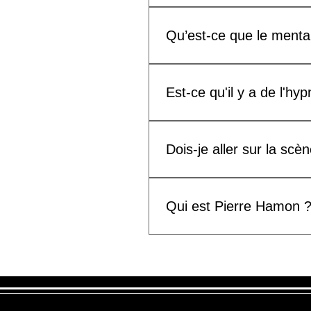
L'expérience dure entre 75 et
Qu’est-ce que le menta
Le mentalisme est l'art de cré
Est-ce qu'il y a de l'hy
Non, il n'y a pas de d'hypnos
Dois-je aller sur la scè
"La Séance" est présentée dan
pas de scène. Seulement les g
Qui est Pierre Hamon 
Pierre Hamon est un mentalist
du Festival de magie de Qué
(FISM) à Québec en 2022. Plu
de plus présenté des centaine
Séance".