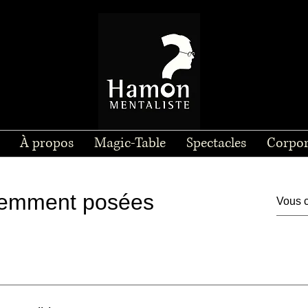
À propos
Magic-Table
Spectacles
Corpor
uemment posées