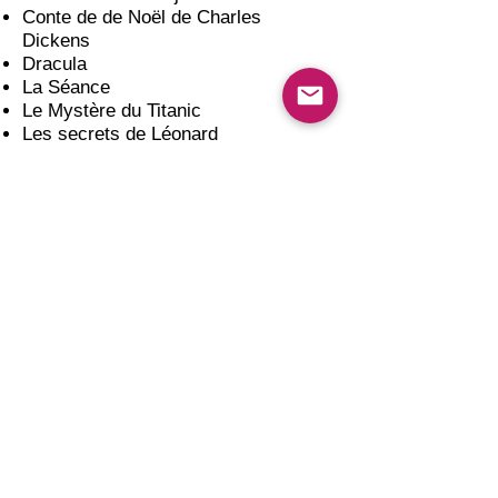
Conte de de Noël de Charles
Dickens
Dracula
La Séance
Le Mystère du Titanic
Les secrets de Léonard
Sherlock
Que vous souhaitiez une
présentation spécialement adaptée à
votre entreprise ou que vous désiriez
offrir à vos invités un spectacle
complet dans un univers unique,
Pierre Hamon saura créer une
expérience mémorable.
Du mentalisme de niveau
international qui provoque
immédiatement des conversations
entre les invités.