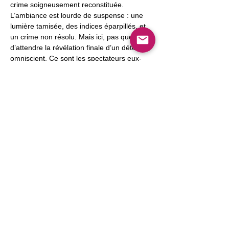
crime soigneusement reconstituée. 
L’ambiance est lourde de suspense : une 
lumière tamisée, des indices éparpillés, et 
un crime non résolu. Mais ici, pas question 
d’attendre la révélation finale d’un détective 
omniscient. Ce sont les spectateurs eux-
mêmes qui devront, ensemble, résoudre le 
mystère.
Afficher plus
Partager cet événement
Confidentialité