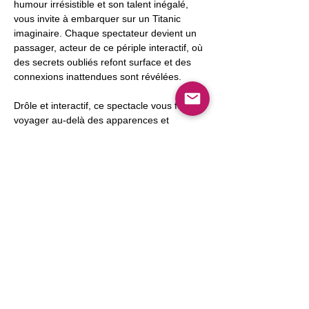
humour irrésistible et son talent inégalé, 
vous invite à embarquer sur un Titanic 
imaginaire. Chaque spectateur devient un 
passager, acteur de ce périple interactif, où 
des secrets oubliés refont surface et des 
connexions inattendues sont révélées.
Drôle et interactif, ce spectacle vous fera 
voyager au-delà des apparences et 
réveillera en vous une part de magie 
insoupçonnée.
Bienvenue à bord dans "Le Mystère du 
Titanic".
Partager cet événement