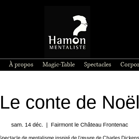
À propos
Magic-Table
Spectacles
Corpor
Le conte de Noë
sam. 14 déc.
  |  
Fairmont le Château Frontenac
Spectacle de mentalisme inspiré de l'œuvre de Charles Dickens