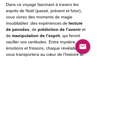
Dans ce voyage fascinant à travers les 
esprits de Noël (passé, présent et futur), 
vous vivrez des moments de magie 
inoubliables :des expériences de 
lecture 
de pensées
, de 
prédiction de l’avenir
 et 
de 
manipulation de l’esprit
, qui feront 
vaciller vos certitudes. Entre mystère, 
émotions et frissons, chaque révélation 
vous transportera au cœur de l’histoire et 
vous fera redécouvrir l’esprit de Noël à 
travers un regard moderne et surprenant.
Chaque tour vous plongera un peu…
Afficher plus
Partager cet événement