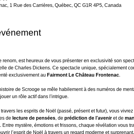
enac, 1 Rue des Carrières, Québec, QC G1R 4P5, Canada
'événement
 renom, est heureux de vous présenter en exclusivité son spect
elle de Charles Dickens. Ce spectacle unique, spécialement conç
enté exclusivement au 
Fairmont Le Château Frontenac
.
histoire de Scrooge se mêle habilement à des numéros de mental
ouer un rôle actif dans l'intrigue.
travers les esprits de Noël (passé, présent et futur), vous vivr
es de 
lecture de pensées
, de 
prédiction de l’avenir
 et de 
mani
es. Entre mystère, émotions et frissons, chaque révélation vous t
ouvrir l’esprit de Noël à travers un regard moderne et surprenant