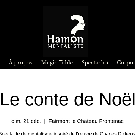
À propos
Magic-Table
Spectacles
Corpor
Le conte de Noë
dim. 21 déc.
  |  
Fairmont le Château Frontenac
Spectacle de mentalisme inspiré de l'œuvre de Charles Dickens