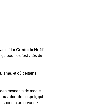
acle 
"Le Conte de Noël"
, 
u pour les festivités du 
isme, et où certains 
ez des moments de magie 
pulation de l’esprit
, qui 
ransportera au cœur de 
.