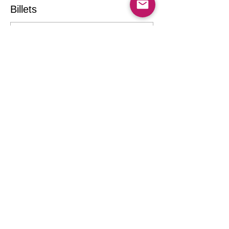
Billets
Vente expirée
Prix
40,00 $
Partager cet événement
Confidentialité
Politique de vente des billets
Billetterie