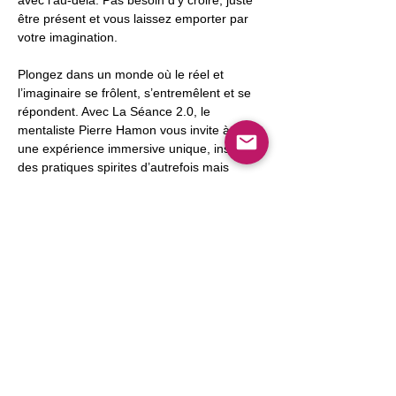
avec l'au-delà. Pas besoin d'y croire, juste 
être présent et vous laissez emporter par 
votre imagination.
Plongez dans un monde où le réel et 
l’imaginaire se frôlent, s’entremêlent et se 
répondent. Avec La Séance 2.0, le 
mentaliste Pierre Hamon vous invite à vivre 
une expérience immersive unique, inspirée 
des pratiques spirites d’autrefois mais 
réinventée avec humour, finesse, 
intelligence… et une bonne dose de 
mystère.
Afficher plus
Partager cet événement