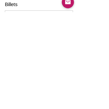
Billets
Vente expirée
Prix
40,00 $
Partager cet événement
Confidentialité
Politique de vente des billets
Billetterie