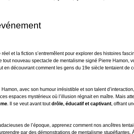
'événement
el et la fiction s’entremêlent pour explorer des histoires fascin
le tout nouveau spectacle de mentalisme signé Pierre Hamon, vo
out en découvrant comment les gens du 19e siècle tentaient de
e Hamon, avec son humour irrésistible et son talent d’interaction
 ces espaces mystérieux où l’illusion régnait en maître. Mais att
sme
. Il se veut avant tout 
drôle, éducatif et captivant
, offrant 
dacieuses de l’époque, apprenez comment nos ancêtres tentaien
 surprendre par des démonstrations de mentalisme stupéfiantes. À t