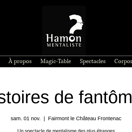
À propos
Magic-Table
Spectacles
Corpor
stoires de fantô
sam. 01 nov.
  |  
Fairmont le Château Frontenac
Un spectacle de mentalisme des plus étranges