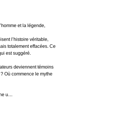
e l’homme et la légende, 
ent l’histoire véritable, 
ais totalement effacées. Ce 
qui est suggéré.
tateurs deviennent témoins 
ité ? Où commence le mythe 
che u…