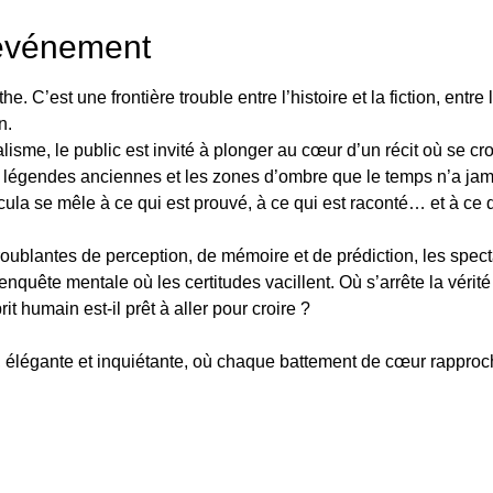
'événement
he. C’est une frontière trouble entre l’histoire et la fiction, entr
n.
me, le public est invité à plonger au cœur d’un récit où se crois
 légendes anciennes et les zones d’ombre que le temps n’a jam
acula se mêle à ce qui est prouvé, à ce qui est raconté… et à ce 
roublantes de perception, de mémoire et de prédiction, les spec
 enquête mentale où les certitudes vacillent. Où s’arrête la vér
it humain est-il prêt à aller pour croire ?
, élégante et inquiétante, où chaque battement de cœur rappro