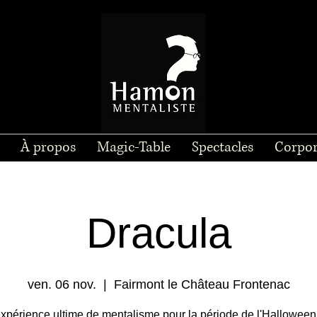
À propos
Magic-Table
Spectacles
Corpor
Dracula
ven. 06 nov.
  |  
Fairmont le Château Frontenac
xpérience ultime de mentalisme pour la période de l'Halloween