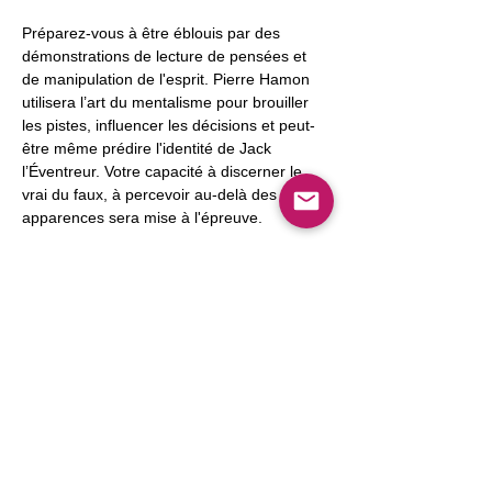
Préparez-vous à être éblouis par des 
démonstrations de lecture de pensées et 
de manipulation de l'esprit. Pierre Hamon 
utilisera l’art du mentalisme pour brouiller 
les pistes, influencer les décisions et peut-
être même prédire l'identité de Jack 
l’Éventreur. Votre capacité à discerner le 
vrai du faux, à percevoir au-delà des 
apparences sera mise à l'épreuve.
Au-delà des tours de mentalisme, votre 
mission principale sera de démasquer Jack 
l’Éventreur.
Afficher plus
Partager cet événement