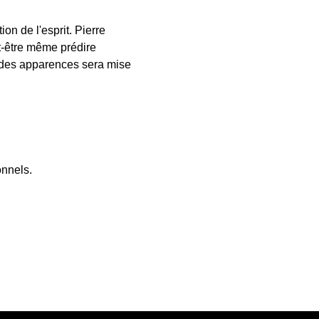
n de l'esprit. Pierre 
ut-être même prédire 
là des apparences sera mise 
onnels.