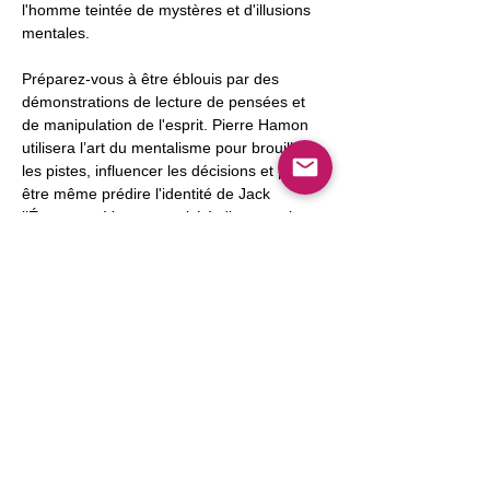
l'homme teintée de mystères et d'illusions 
mentales.
Préparez-vous à être éblouis par des 
démonstrations de lecture de pensées et 
de manipulation de l'esprit. Pierre Hamon 
utilisera l’art du mentalisme pour brouiller 
les pistes, influencer les décisions et peut-
être même prédire l'identité de Jack 
l’Éventreur. Votre capacité à discerner le 
vrai du faux, à percevoir au-delà des 
apparences sera mise à l'épreuve.
Afficher plus
Partager cet événement