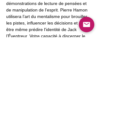
démonstrations de lecture de pensées et 
de manipulation de l'esprit. Pierre Hamon 
utilisera l’art du mentalisme pour brouiller 
les pistes, influencer les décisions et peut-
être même prédire l'identité de Jack 
l’Éventreur. Votre capacité à discerner le 
vrai du faux, à percevoir au-delà des 
apparences sera mise à l'épreuve.
Afficher plus
Partager cet événement
Confidentialité