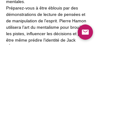
mentales.
Préparez-vous à être éblouis par des 
démonstrations de lecture de pensées et 
de manipulation de l'esprit. Pierre Hamon 
utilisera l’art du mentalisme pour brouiller 
les pistes, influencer les décisions et peut-
être même prédire l'identité de Jack 
l’Éventreur. Votre capacité à discerner le 
vrai du faux, à percevoir au-delà des 
apparences sera mise à l'épreuve.
Afficher plus
Partager cet événement