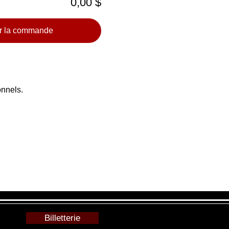
0,00 $
r la commande
onnels.
Billetterie