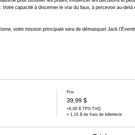
talisme pour brouiller les pistes, influencer les décisions et pe
ur. Votre capacité à discerner le vrai du faux, à percevoir au-de
isme, votre mission principale sera de démasquer Jack l’Éventr
Prix
39,99 $
+6,00 $ TPS-TVQ
+ 1,15 $ de frais de billetterie