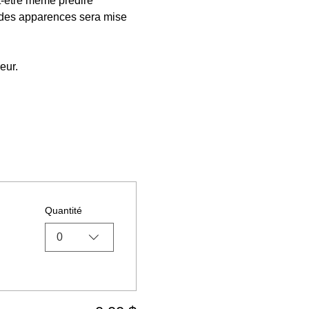
ut-être même prédire 
là des apparences sera mise 
eur.
Quantité
0