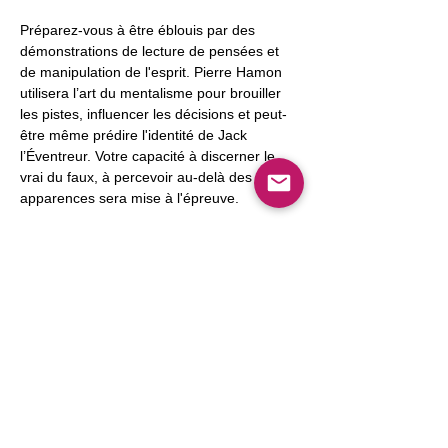
Préparez-vous à être éblouis par des 
démonstrations de lecture de pensées et 
de manipulation de l'esprit. Pierre Hamon 
utilisera l’art du mentalisme pour brouiller 
les pistes, influencer les décisions et peut-
être même prédire l'identité de Jack 
l’Éventreur. Votre capacité à discerner le 
vrai du faux, à percevoir au-delà des 
apparences sera mise à l'épreuve.
Au-delà des tours de mentalisme, votre 
mission principale sera de démasquer Jack 
l’Éventreur.
Afficher plus
Partager cet événement