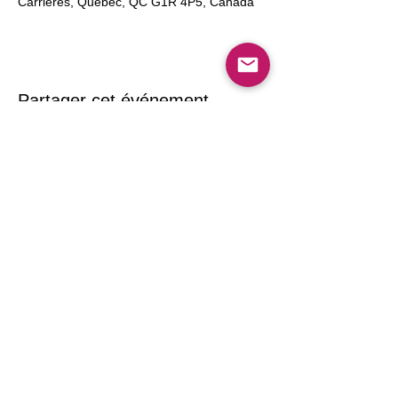
Carrières, Québec, QC G1R 4P5, Canada
Partager cet événement
Confidentialité
Politique de vente des billets
Billetterie
© 2026 par Hamon-Mentaliste
pierre@mentaliste.ca