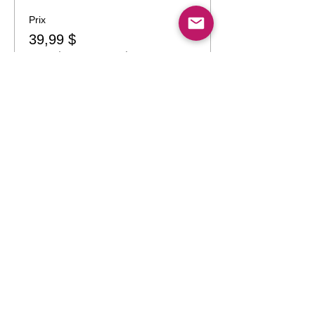
Prix
39,99 $
+6,00 $ TPS-
+ 1,15 $ de frais de
TVQ
billetterie
Quantité
Total
0,00 $
Passer la commande
Partager cet événement